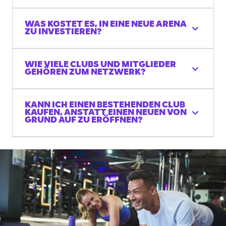
WAS KOSTET ES, IN EINE NEUE ARENA
ZU INVESTIEREN?
WIE VIELE CLUBS UND MITGLIEDER
GEHÖREN ZUM NETZWERK?
KANN ICH EINEN BESTEHENDEN CLUB
KAUFEN, ANSTATT EINEN NEUEN VON
GRUND AUF ZU ERÖFFNEN?