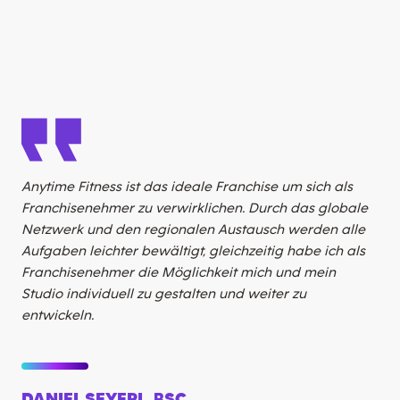
Anytime Fitness ist das ideale Franchise um sich als
Mit
Franchisenehmer zu verwirklichen. Durch das globale
auf
Netzwerk und den regionalen Austausch werden alle
fit
Aufgaben leichter bewältigt, gleichzeitig habe ich als
etw
Franchisenehmer die Möglichkeit mich und mein
kan
Studio individuell zu gestalten und weiter zu
entwickeln.
FL
Inh
DANIEL SEYERL, BSC