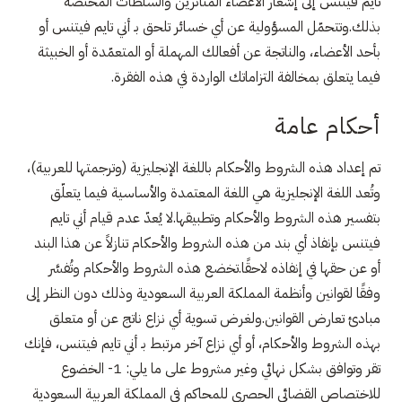
تايم فيتنس إلى إشعار الأعضاء المتأثرين والسلطات المختصة
بذلك.وتتحمّل المسؤولية عن أي خسائر تلحق بـ أني تايم فيتنس أو
بأحد الأعضاء، والناتجة عن أفعالك المهملة أو المتعمّدة أو الخبيثة
فيما يتعلق بمخالفة التزاماتك الواردة في هذه الفقرة.
أحكام عامة
تم إعداد هذه الشروط والأحكام باللغة الإنجليزية (وترجمتها للعربية)،
وتُعد اللغة الإنجليزية هي اللغة المعتمدة والأساسية فيما يتعلّق
بتفسير هذه الشروط والأحكام وتطبيقها.لا يُعدّ عدم قيام أني تايم
فيتنس بإنفاذ أي بند من هذه الشروط والأحكام تنازلاً عن هذا البند
أو عن حقها في إنفاذه لاحقًا.تخضع هذه الشروط والأحكام وتُفسَّر
وفقًا لقوانين وأنظمة المملكة العربية السعودية وذلك دون النظر إلى
مبادئ تعارض القوانين.ولغرض تسوية أي نزاع ناتج عن أو متعلق
بهذه الشروط والأحكام، أو أي نزاع آخر مرتبط بـ أني تايم فيتنس، فإنك
تقر وتوافق بشكل نهائي وغير مشروط على ما يلي: 1- الخضوع
للاختصاص القضائي الحصري للمحاكم في المملكة العربية السعودية