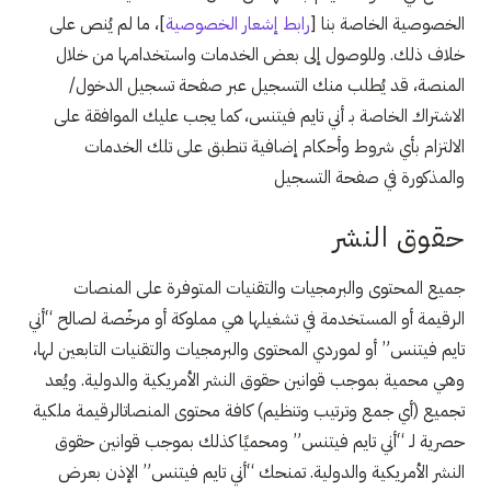
الخصوصية الخاصة بنا [
رابط إشعار الخصوصية
]، ما لم يُنص على
خلاف ذلك. وللوصول إلى بعض الخدمات واستخدامها من خلال
المنصة، قد يُطلب منك التسجيل عبر صفحة تسجيل الدخول/
الاشتراك الخاصة بـ أني تايم فيتنس، كما يجب عليك الموافقة على
الالتزام بأي شروط وأحكام إضافية تنطبق على تلك الخدمات
والمذكورة في صفحة التسجيل
حقوق النشر
جميع المحتوى والبرمجيات والتقنيات المتوفرة على المنصات
الرقيمة أو المستخدمة في تشغيلها هي مملوكة أو مرخّصة لصالح “أني
تايم فيتنس” أو لموردي المحتوى والبرمجيات والتقنيات التابعين لها،
وهي محمية بموجب قوانين حقوق النشر الأمريكية والدولية. ويُعد
تجميع (أي جمع وترتيب وتنظيم) كافة محتوى المنصاتالرقيمة ملكية
حصرية لـ “أني تايم فيتنس” ومحميًا كذلك بموجب قوانين حقوق
النشر الأمريكية والدولية. تمنحك “أني تايم فيتنس” الإذن بعرض