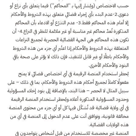
حسب الاختصاص (ويُشار إليها بـ “المحاكم”) فيما يتعلق بأي نزاع أو
دعوى.2-عدم البدء بأي إجراء قضائي متعلق بهذه الشروط والأحكام
إلا أمام هذه المحاكم فقط.3- عدم التذرّع أو الادعاء بأن المحاكم
المذكورة تُعدّ محاكم غير مناسبة أو غير ملائمة للنظر في النزاع.4- أن
تكون هذه المحاكم هي الجهة القضائية الحصرية لجميع النزاعات
المتعلقة بهذه الشروط والأحكام.إذا اعتُبر أي جزء من هذه الشروط
والأحكام باطلًا أو غير قابل للتنفيذ، فإن ذلك لا يؤثر على صحة باقي
البنود والأحكام الأخرى.
يُحظر استخدام المنصة الرقيمة في أي اختصاص قضائي لا يمنح
مفعولًا كاملاً لجميع أحكام هذه الشروط والأحكام، بما في ذلك – على
سبيل المثال لا الحصر – هذا البند، بالإضافة إلى بنود إخلاء المسؤولية
وحدود المسؤولية المذكورة أعلاه.ويُحظر استخدام المنصة الرقيمة
في أي ولاية قضائية قد تُشكّل فيها كل أو أي جزء من محتوى المنصة
مخالفة قانونية، وتوافق أنت على عدم الدخول إلى المنصة في أي من
هذه الولايات القضائية.
المنصة غير مخصصة للاستخدام من قبل أشخاص يتواجدون في