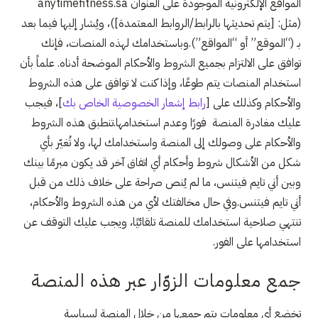
المواقع الإلكترونية الموجودة على العنوان anytimefitness.sa
(مثل: [يتم تحديثها بالرابط/الروابط المعتمدة])، ويُشار إليها فيما بعد
بـ (“الموقع” أو “المواقع”).وباستخدامك لهذه المنصات، فإنك
توافق على الالتزام بجميع الشروط والأحكام الموضحة أدناه. علماً بأن
استخدام المنصات يتم طوعًا، وإذا كنت لا توافق على هذه الشروط
والأحكام وكذلك على [
رابط إشعار الخصوصية الخاص بك
]، فيجب
عليك مغادرة المنصة فورًا وعدم استخدامها.تنطبق هذه الشروط
والأحكام على وصولك إلى المنصة واستخدامك لها، ولا تُغيّر بأي
شكل من الأشكال شروط وأحكام أي اتفاق آخر قد يكون مبرمًا بينك
وبين أني تايم فيتنس، ما لم يُنص صراحة على خلاف ذلك من قبل
أني تايم فيتنس.وفي حال مخالفتك لأي من هذه الشروط والأحكام،
تنتهي صلاحية استخدامك للمنصة تلقائيًا، ويجب عليك التوقف عن
استخدامها على الفور.
جمع معلومات الزوّار عبر هذه المنصة
تخضع أي معلومات يتم جمعها من خلال المنصة لسياسة