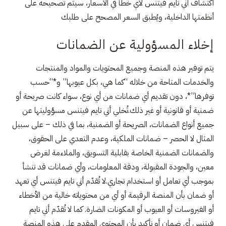
اكتشاف أني تايم فيتنس لأي خطأ في الأسعار، سيتم تصحيحه على
أنظمتها الداخلية، ويُطبق السعر المصحح على طلبك
إخلاء المسؤولية عن الضمانات
يتم توفير هذه المنصة وجميع المحتويات والمواد والمنتجات
والخدمات المتاحة من خلاله “كما هي، بكل عيوبها” و*“حسب
توفرها”*، دون تقديم أي ضمانات من أي نوع، سواء كانت صريحة أو
ضمنية أو قانونية أو غير ذلك.تُخلي أني تايم فيتنس مسؤوليتها عن
جميع أنواع الضمانات، الصريحة أو الضمنية، بما في ذلك – على سبيل
المثال لا الحصر – ضمانات الملكية، وعدم التعدي على الحقوق،
والضمانات الضمنية الخاصة بقابلية التسويق، والملاءمة لغرض
معين، والجودة المقبولة، ودقة المعلومات، وأي ضمانات قد تنشأ
بموجب أي تعامل أو استخدام تجاري.لا تُقدّم أني تايم فيتنس أي تعهد
أو ضمان بأن المنصة الرقيمة أو أي من محتوياته خالية من الأخطاء
أو الفيروسات أو العيوب أو المكونات الضارة. كما لا تُقدّم أني تايم
فيتنس أي ضمان أو تأكيد بأن المحتوى المقدم على هذه المنصة