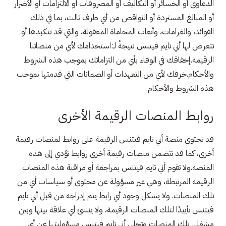
الدعاوى أو الخسائر أو التكاليف أو المصروفات أو الالتزامات أو الأضرار
أو المبالغ المستردة أو النواقص من أي طرف ثالث، بما في ذلك
الفوائد، والغرامات، وأتعاب المحاماة المعقولة، والتي قد تتكبدها أو
تتعرض لها أني تايم فيتنس نتيجةً لـ:استخدامك لأي من منصاتنا
الرقيمة.إخفاقك في الوفاء بأي من التزاماتك بموجب هذه الشروط
والأحكام.خرقك لأي من التعهدات أو الضمانات التي قدمتها بموجب
هذه الشروط والأحكام.
روابط المنصات الرقيمة الأخرى
قد تحتوي منصة أني تايم فيتنس الرقيمة على روابط لمنصات رقيمة
أخرى، كما قد تتضمن منصات رقيمة أخرى روابط تؤدي إلى هذه
المنصة.ولا تقوم أني تايم فيتنس بمراجعة أو مراقبة هذه المنصات
الرقيمة المرتبطة، وهي غير مسؤولة عن محتوى أو سياسات أي من
تلك المنصات. ولا يشكل وجود أي رابط يتم إدراجه من قبل أني تايم
فيتنس تأييدًا لتلك المنصات الرقيمة، ولا ينشئ أي علاقة بينها وبين
مشغلي تلك المنصات وتخلي أني تايم فيتنس مسؤوليتها عن أي