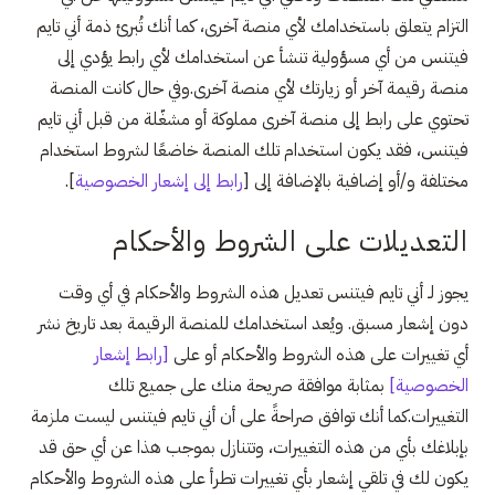
التزام يتعلق باستخدامك لأي منصة آخرى، كما أنك تُبرئ ذمة أني تايم
فيتنس من أي مسؤولية تنشأ عن استخدامك لأي رابط يؤدي إلى
منصة رقيمة آخر أو زيارتك لأي منصة آخرى.وفي حال كانت المنصة
تحتوي على رابط إلى منصة آخرى مملوكة أو مشغّلة من قبل أني تايم
فيتنس، فقد يكون استخدام تلك المنصة خاضعًا لشروط استخدام
مختلفة و/أو إضافية بالإضافة إلى [
رابط إلى إشعار الخصوصية
].
التعديلات على الشروط والأحكام
يجوز لـ أني تايم فيتنس تعديل هذه الشروط والأحكام في أي وقت
دون إشعار مسبق. ويُعد استخدامك للمنصة الرقيمة بعد تاريخ نشر
أي تغييرات على هذه الشروط والأحكام أو على
[رابط إشعار
الخصوصية]
بمثابة موافقة صريحة منك على جميع تلك
التغييرات.كما أنك توافق صراحةً على أن أني تايم فيتنس ليست ملزمة
بإبلاغك بأي من هذه التغييرات، وتتنازل بموجب هذا عن أي حق قد
يكون لك في تلقي إشعار بأي تغييرات تطرأ على هذه الشروط والأحكام