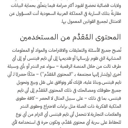
ولايات قضائية تخضع لقيود أكثر صرامة فيما يتعلّق بحماية البيانات
مقارنةً بتلك السارية في المملكة العربية السعودية أنت المسؤول عن
الامتثال لجميع القوانين المعمول بها.
المحتوى المُقدَّم من المستخدمين
تُصبح جميع الأسئلة والتعليقات والاقتراحات والمواد أو المعلومات
المشابهة التي تقوم بإرسالها أو تقديمها إلى أني تايم فيتنس أو إلى أي
طرف ثالث من خلال المنصة الرقمية – سواء عبر النشر أو بأي وسيلة
أخرى (ويُشار إليها مجتمعة بـ “المحتوى المُقدَّم”) – ملكًا حصريًا لـ أني
تايم فيتنس.وبناءً عليه، فإنك تُقر وتوافق على نقل وبيع وتحويل
جميع حقوقك ومصالحك في ذلك المحتوى المُقدَّم إلى أني تايم
فيتنس، بما في ذلك – على سبيل المثال لا الحصر – كافة حقوق
الملكية الفكرية ذات الصلة مثل براءات الاختراع وحقوق النشر
والعلامات التجارية.لا تتحمل أني تايم فيتنس أي التزام من أي نوع
للحفاظ على سرية أي محتوى مُقدَّم، وتكون حرة في استخدامه لأي