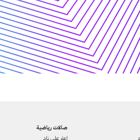
صالات رياضية
م
اعثر على نادٍ