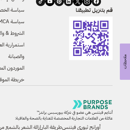
سياسة الخص
قم بتنزيل تطبيقنا
سياسة DMCA
الشروط & وال
استمرارية ال
والصيانة
ملاحظات
الموردون ال
خريطة الموق
أنتايم فيتنس هي عضو في شركة بيورسبس براندز™
عائلة من العلامات التجارية المخصصة للعناية بالصحة والعافية:
أورانج ثيوري فيتنس
طريقة البار
إزالة الشعر بالشمع من