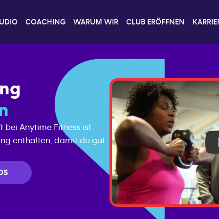
TUDIO
COACHING
WARUM WIR
CLUB ERÖFFNEN
KARRIE
ung
en
 bei Anytime Fitness ist
ung enthalten, damit du gut
OS