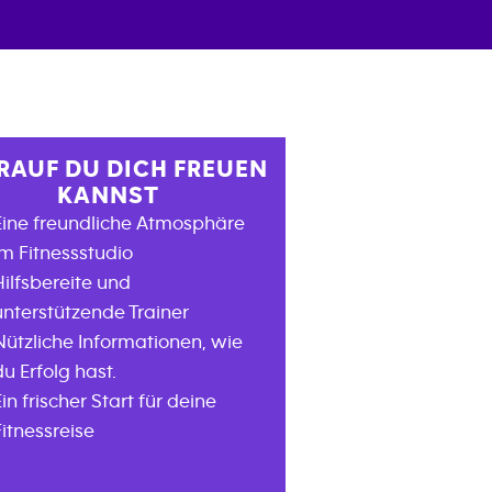
AUF DU DICH FREUEN
KANNST
Eine freundliche Atmosphäre
im Fitnessstudio
Hilfsbereite und
unterstützende Trainer
Nützliche Informationen, wie
du Erfolg hast.
Ein frischer Start für deine
Fitnessreise