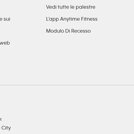
Vedi tutte le palestre
e sui
L'app Anytime Fitness
Modulo Di Recesso
o web
o:
 City