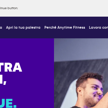
tinue button
:
ra
Apri la tua palestra
Perché Anytime Fitness
Lavora con
TRA
,
E.