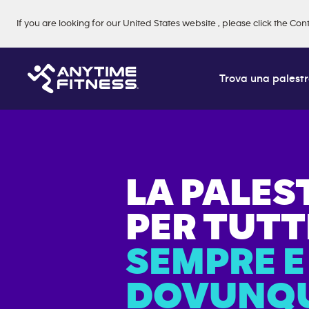
Skip navigation
If you are looking for our
United States
website
, please click the Con
Trova una palest
LA PALES
PER TUTTI
SEMPRE E
DOVUNQU